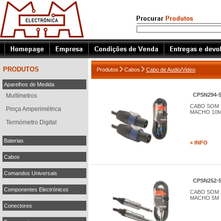
PRODUTOS
Produtos
Cabos
Cabo de Audio/Video
Aparelhos de Medida
CPSN294-
Multímetros
CABO SOM 
Pinça Amperimétrica
MACHO 10
Termómetro Digital
Baterias
+ INFO
Cabos
Comandos Universais
CPSN252-
Componentes Electrónicos
CABO SOM 
MACHO 5M
Conectores