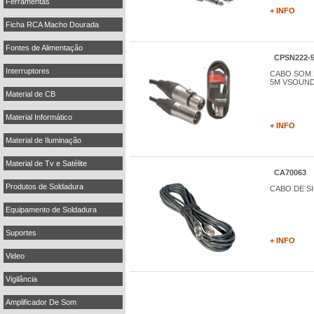
Ferramentas
+ INFO
Ficha RCA Macho Dourada
Fontes de Alimentação
CPSN222-
Interruptores
CABO SOM 
5M VSOUN
Material de CB
Material Informático
+ INFO
Material de Iluminação
Material de Tv e Satélite
CA70063
Produtos de Soldadura
CABO DE SI
Equipamento de Soldadura
Suportes
+ INFO
Video
Vigilância
Amplificador De Som