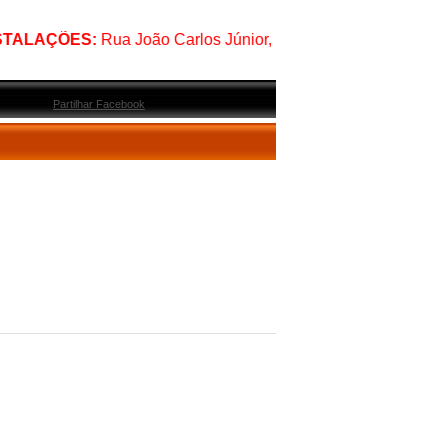
TALAÇÕES:
Rua João Carlos Júnior, nº4, Loja 1, 2560-253 Torr
Partilhar Facebook