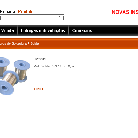
NOVAS INS
utos de Soldadura
Solda
MS001
Rolo Solda 63/37 1mm 0,5kg
+ INFO