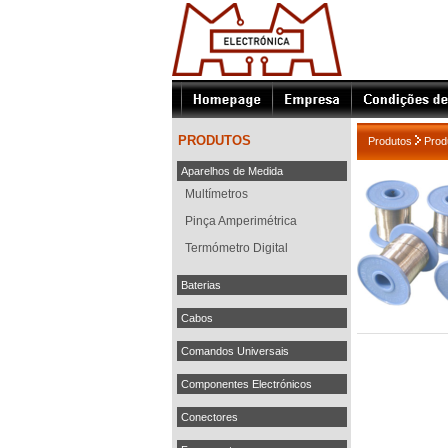
PRODUTOS
Produtos
Prod
Aparelhos de Medida
Multímetros
Pinça Amperimétrica
Termómetro Digital
Baterias
Cabos
Comandos Universais
Componentes Electrónicos
Conectores