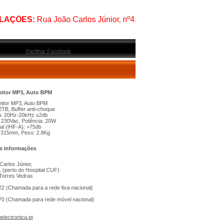
AÇÕES:
Rua João Carlos Júnior, nº4, Loja 1, 2560-253 Torres V
Partilhar Facebook
leitor MP3, Auto BPM
leitor MP3, Auto BPM
2TB, Buffer anti-choque
ta: 20Hz-20kHz ±2db
 230Vac, Potência: 20W
al (IHF-A): >75db
x 315mm, Peso: 2.8Kg
s informações
arlos Júnior,
1 (perto do Hospital CUF)
Torres Vedras
2 (Chamada para a rede fixa nacional)
70 (Chamada para rede móvel nacional)
lectronica.pt