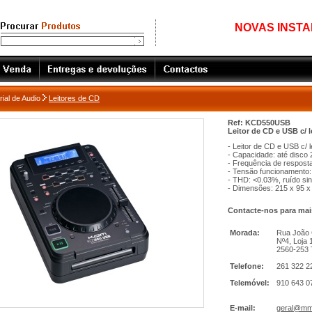
NOVAS INSTAL
ial de Audio
Leitores de CD
Ref: KCD550USB
Leitor de CD e USB c/ 
- Leitor de CD e USB c/ 
- Capacidade: até disco 
- Frequência de respos
- Tensão funcionamento:
- THD: <0.03%, ruído sin
- Dimensões: 215 x 95 
Contacte-nos para mai
Morada:
Rua João C
Nº4, Loja 
2560-253 
Telefone:
261 322 22
Telemóvel:
910 643 0
E-mail:
geral@mme