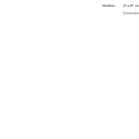
Horário:
2ª a 6ª
: d
Encerramo