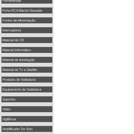
Ferramentas
Ficha RCA Macho Dourada
Fontes de Alimentação
Interruptores
Material de CB
Material Informático
Material de Iluminação
Material de Tv e Satélite
Produtos de Soldadura
Equipamento de Soldadura
Suportes
Video
Vigilância
Amplificador De Som