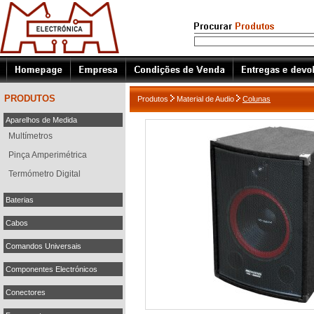
PRODUTOS
Produtos
Material de Audio
Colunas
Aparelhos de Medida
Multímetros
Pinça Amperimétrica
Termómetro Digital
Baterias
Cabos
Comandos Universais
Componentes Electrónicos
Conectores